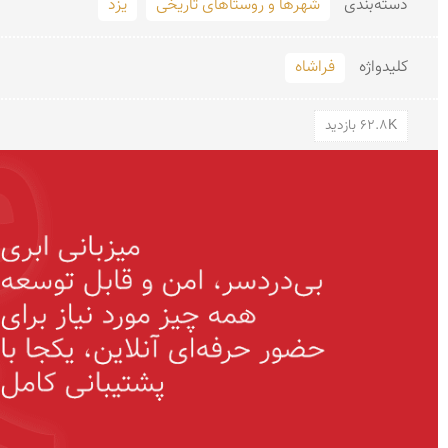
دسته‌بندی
شهرها و روستاهای تاریخی
یزد
کلید‌واژه
فراشاه
62.8K بازدید