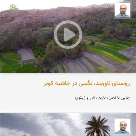
بابک ارجمندی
روستای نای‌بند، نگینی در حاشیه کویر
جایی با نخل، نارنج، انار و زیتون
بابک ارجمندی