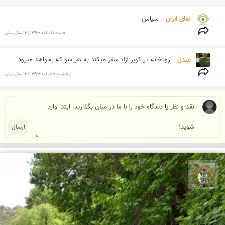
نمای ایران 
سپاس
جمعه 1 اسفند 1393 | 12 سال پیش
عبدل 
رودخانه در کویر ازاد سفر میکند به هر سو که بخواهد میرود 
پنجشنبه 7 اسفند 1393 | 12 سال پیش
اسفندیار خدایی