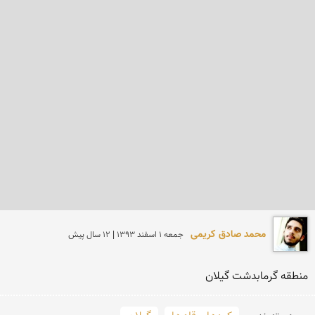
محمد صادق کریمی
جمعه 1 اسفند 1393 | 12 سال پیش
منطقه گرمابدشت گیلان