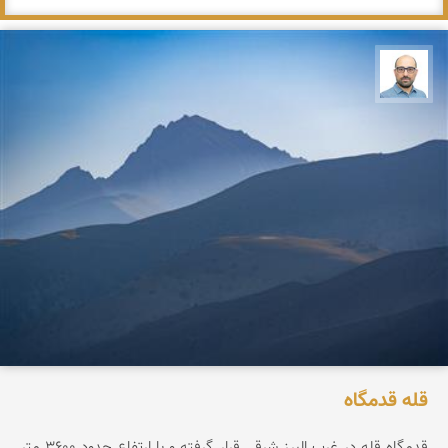
بابک ارجمندی
قله قدمگاه
قدمگاه قله در غرب البرز شرقی قرار گرفته و با ارتفاع حدود ۳۶0۰ متر