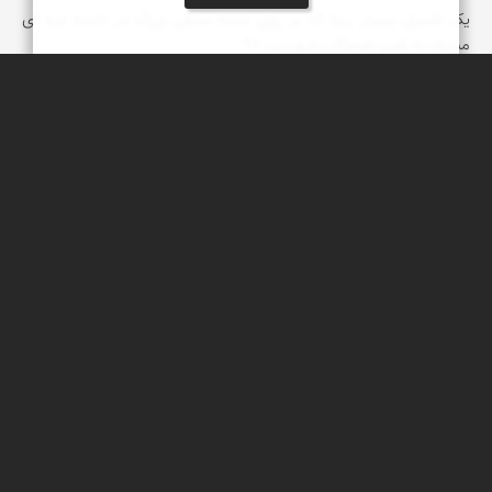
یک فسیل بسیار زیبا که بر روی تخته سنگی بزرگ در دامنه دره ای
مشرف به فین هرمزگان فروردین 98
عبدل شعبانی