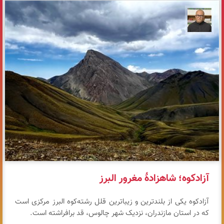
مازیار ذاکری
آزادکوه؛ شاهزادهٔ مغرور البرز
آزادکوه یکی از بلندترین و زیباترین قلل رشته‌کوه البرز مرکزی است
که در استان مازندران، نزدیک شهر چالوس، قد برافراشته است.