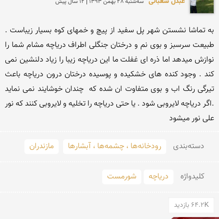
عبدل شعبانی
سه‌شنبه 28 بهمن 1393 | 12 سال پیش
به تماشا نشستن شهر پل سفید از پیچ و خمهای کوه بسیار زیباست . 
طبیعت سرسبز و بوی نم و درختان جنگلی اطراف دریاچه مشام شما را 
نوازش میدهد اما ذره ای غفلت ما این دریاچه زیبا را زیاد دلنشین نمی 
کند . وجود کنده های خشکیده و پوسیده درختان درون دریاچه باعث 
تیرگی رنگ اب و بوی متفاوت ان شده که  چندان خوشایند نمی نماید 
.اگر دریاچه لایروبی شود . یا حتی دریاچه را تخلیه و لایروبی کنند که نور 
علی نور میشود
دسته‌بندی
رودخانه‌ها ، چشمه‌ها ، آبشارها
مازندران
کلید‌واژه
دریاچه
شورمست
64.2K بازدید