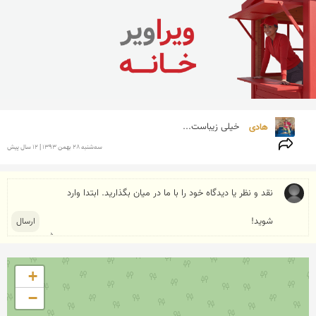
هادی 
خیلی زیباست...
سه‌شنبه 28 بهمن 1393 | 12 سال پیش
+
−