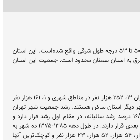
استان تهران به مرکزیت شهر تهران، با وسعتی حدود ۱۲٬۹۸۱ کیلومتر مربّع بین ۳۴ تا ۳۶٫۵ درجه عرض شمالی و ۵۰ تا ۵۳ درجه طول شرقی واقع شده‌است. این استان 
از شمال به استان مازندران، از جنوب به استان قم، از جنوب غربی به استان مرکزی، از غرب به استان البرز و از شرق به استان سمنان محدود است. جمعیت این استان 
استان تهران با بیش از ۱۲ میلیون نفر جمعیت، ۱۷/۵ درصد جمعیت کل کشور را در خود جای داده‌است. از این میزان ۱۲، ۲۵۲ هزار نفر در مناطق شهری و ۱، ۱۶۱ هزار نفر 
در مناطق روستایی آن ساکن هستند. ۶۳/۶درصد از جمعیت شهری استان تهران در شهر تهران و مابقی در ۴۴ شهر دیگر استان ساکن هستند. رشد جمعیت شهر تهران 
۴/۱ درصد است که در مقایسه با دهه قبل اندکی افزایش یافته‌است. میان شهرهای استان تهران، شهریار با ۱۶/۸ درصد رشد سالیانه، در مقام اول رشد قرار دارد و 
کمال‌شهر با ۱۱/۴ درصد، ملارد با ۱۰ درصد و پاکدشت با ۹/۹ درصد و صفادشت با ۸/۸ درصد رشد سالانه در مقام‌های بعدی قرار دارند. در طول دهه ۱۳۸۵-۱۳۷۵ ده شهر به 
شهرهای استان تهران اضافه شده‌اند که بزرگ‌ترین آنها شهرهای اندیشه، صالح‌آباد و باغستان و نصیرآباد با ۷۵ هزار، ۵۴ هزار، ۵۲ هزار، ۲۳ هزار نفر و کوچک‌ترین آنها 