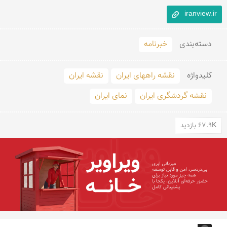
iranview.ir
دسته‌بندی
خبرنامه
کلید‌واژه
نقشه راههای ایران
نقشه ایران
نقشه گردشگری ایران
نمای ایران
67.9K بازدید