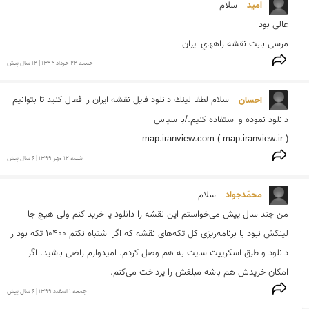
امید 
مرسی بابت نقشه راههاي ایران
جمعه 22 خرداد 1394 | 12 سال پیش
احسان 
سلام لطفا لينك دانلود فايل نقشه ايران را فعال كنيد تا بتوانيم 
( map.iranview.ir ) map.iranview.com
شنبه 12 مهر 1399 | 6 سال پیش
محمّدجواد 
من چند سال پیش می‌خواستم این نقشه را دانلود یا خرید کنم ولی هیچ جا 
لینکش نبود با برنامه‌ریزی کل تکه‌های نقشه که اگر اشتباه نکنم 10400 تکه بود را 
دانلود و طبق اسکریپت سایت به هم وصل کردم. امیدوارم راضی باشید. اگر 
امکان خریدش هم باشه مبلغش را پرداخت می‌کنم.
جمعه 1 اسفند 1399 | 6 سال پیش