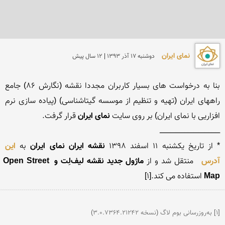
نمای ایران
دوشنبه 17 آذر 1393 | 12 سال پیش
بنا به درخواست های بسیار کاربران مجددا نقشه (نگارش 86) جامع 
راههای ایران (تهیه و تنظیم از موسسه گیتاشناسی) (پیاده سازی نرم 
افزاریی با نمای ایران) بر روی سایت 
نمای ایران
* از تاریخ يكشنبه 11 اسفند 1398 
نقشه ایران نمای ایران
 به 
این 
آدرس
 منتقل شد و از 
ماژول جدید نقشه لیف‌لِت و Open Street 
Map
 استفاده می کند.[۱]

[۱] به‌روزرسانی بوم لاگ (نسخه 3.0.7364.21242)