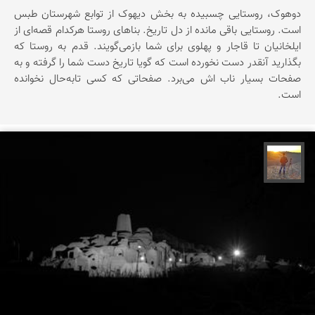
دوهوک، روستایی چسبیده به بخش دیهوک از توابع شهرستان طبس
است. روستایی باقی مانده از دل تاریخ. بناهای روستا هرکدام قصه‌ای از
ایلخانیان تا قاجار و پهلوی‌ برای شما بازمی‌گویند. قدم به روستا که
بگذارید آنقدر دست نخورده است که گویا تاریخ دست شما را گرفته و به
صفحات بسیار ناب اش می‌برد. صفحاتی که کسی تابه‌حال نخوانده
است.
مهدی مخلصیان