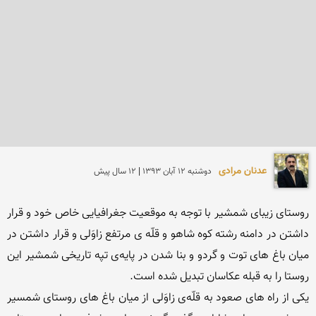
عدنان مرادی
دوشنبه 12 آبان 1393 | 12 سال پیش
روستای زیبای شمشیر با توجه به موقعیت جغرافیایی خاص خود و قرار 
داشتن در دامنه رشته کوه شاهو و قلّه ی مرتفع زاوَلی و قرار داشتن در 
میان باغ های توت و گردو و بنا شدن در پایه‌ی تپه تاریخی شمشیر این 
یکی از راه های صعود به قلّه‌ی زاوَلی از میان باغ های روستای شمسیر 