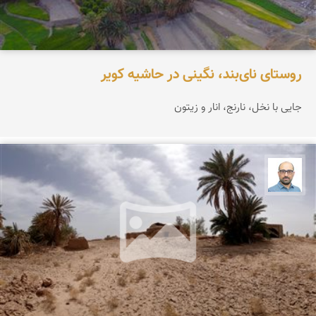
روستای نای‌بند، نگینی در حاشیه کویر
جایی با نخل، نارنج، انار و زیتون
بابک ارجمندی