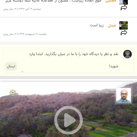
مجتبی 
فوق العاده زیباست.. ممنون از اطلاعاته عالیه شما دوسته عزیز
دوشنبه 19 آبان 1393 | 12 سال پیش
عبدل 
زیبا است
يكشنبه 20 ارديبهشت 1394 | 12 سال پیش
بابک ارجمندی