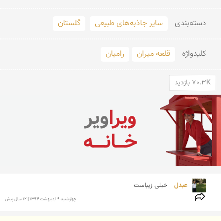
دسته‌بندی
سایر جاذبه‌های طبیعی
گلستان
کلید‌واژه
قلعه میران
رامیان
70.3K بازدید
عبدل 
خیلی زیباست
چهارشنبه 9 ارديبهشت 1394 | 12 سال پیش