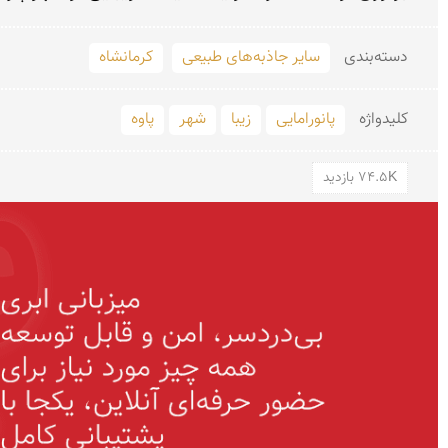
دسته‌بندی
سایر جاذبه‌های طبیعی
کرمانشاه
کلید‌واژه
پانورامایی
زیبا
شهر
پاوه
74.5K بازدید