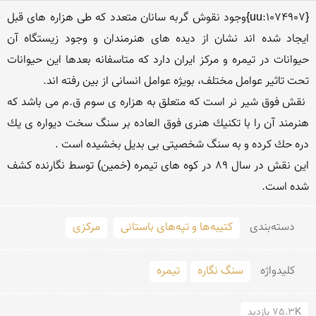
{uu:1074907}وجود نقوش گربه سانان متعدد كه طی هزاره های قبل 
ایجاد شده اند نشان از دیده های هنرمندان و وجود زیستگاه آن 
حیوانات در تیمره و مركز ایران دارد كه متاسفانه بعدها این حیوانات 
 نقش فوق شیر نر است كه متعلق به هزاره ی سوم ق.م می باشد كه 
هنرمند آن را با تكنیك هنری فوق العاده بر سنگ سخت دیواره ی یك 
این نقش در سال 89 در كوه های تیمره (خمین) توسط نگارنده كشف 
شده است.
دسته‌بندی
کتیبه‌ها و تپه‌های باستانی
مرکزی
کلید‌واژه
سنگ نگاره
تیمره
75.3K بازدید