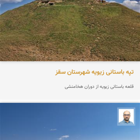
تپه باستانی زیویه شهرستان سقز
قلعه باستانی زیویه از دوران هخامنشی
بابک ارجمندی