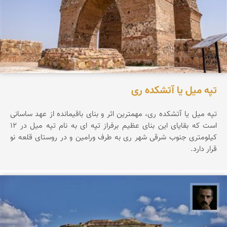
تپه میل یا آتشکده ری
تپه ميل يا آتشكده ری، مهمترين اثر و بنای باقيمانده از عهد ساسانی
است كه بقايای اين بنای عظيم برفراز تپه ای به نام تپه ميل در 12
كيلومتری جنوب شرقی شهر ری به طرف ورامين و در روستای قلعه نو
قرار دارد.
عباس رحمانی