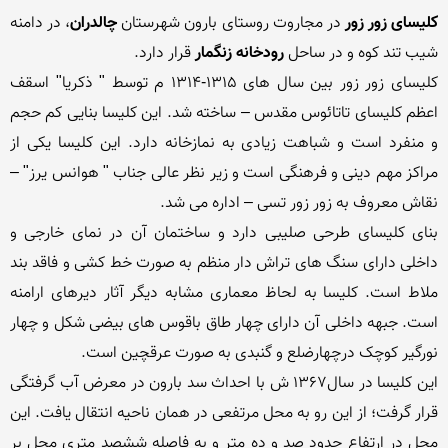
کلیسای زور زور
 در مجاروت روستای بارون شهرستان 
چالدران
، در دامنه 
شیب تند کوه و در ساحل 
رودخانه زنگمار 
کلیسای زور زور بین سال های 1315-1314 م توسط " ذکریا" اسقف 
اعظم کلیسای تاتائوس مقدس – ساخته شد. این کلیسا بنایی کم حجم 
و منفرد است و شباهت زیادی به نمازخانه دارد. این کلیسا یکی از 
مراکز مهم دینی و فرهنگی است و زیر نظر عالی جناب " هوانس یرز" – 
بنای کلیسای طرحی صلیبی دارد و ساختمان آن در نمای خارجی و 
داخلی دارای سنگ های تراش دار منظم به صورت خط کشی و فاقد بند 
ملاط است. کلیسا به لحاظ معماری مشابه دیگر آثار دیرهای ارامنه 
است. جبهه داخلی آن دارای چهار طاق باقوس های بیضی شکل و چهار 
این کلیسا در سال1367 ش با احداث سد بارون در معرض آب گرفتگی 
قرار گرفت؛ از این رو به محل مرتفعی در همان ناحیه انتقال یافت. این 
محل در ارتفاع حدود صد و ده متر و به فاصله ششصد متری محل بر 