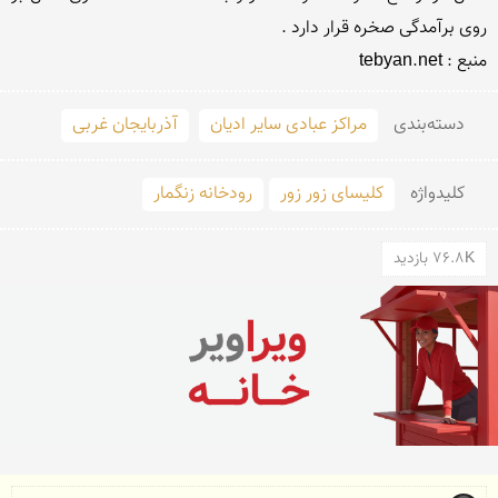
منبع : tebyan.net
دسته‌بندی
مراکز عبادی سایر ادیان
آذربایجان غربی
کلید‌واژه
كلیسای زور زور
رودخانه زنگمار
76.8K بازدید