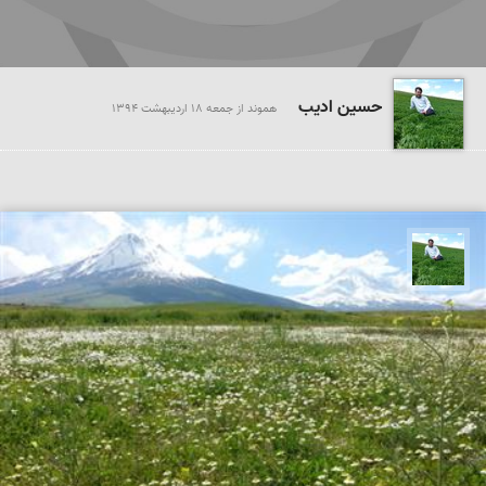
حسین ادیب
هموند از جمعه 18 ارديبهشت 1394
حسین ادیب