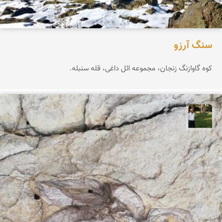
سنگ آرزو
کوه گاوازنگ زنجان، مجموعه ائل داغی، قله سنبله.
عبدل شعبانی