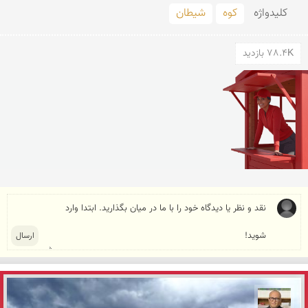
کلید‌واژه
كوه
شیطان
78.4K بازدید
مازیار ذاکری