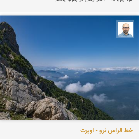
بابک ارجمندی
خط الراس نرو - اوپرت