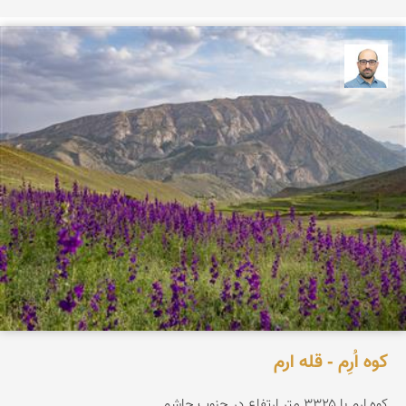
بابک ارجمندی
کوه اُرِم - قله ارم
کوه ارم با ۳۳۲۵ متر ارتفاع در جنوب چاشم