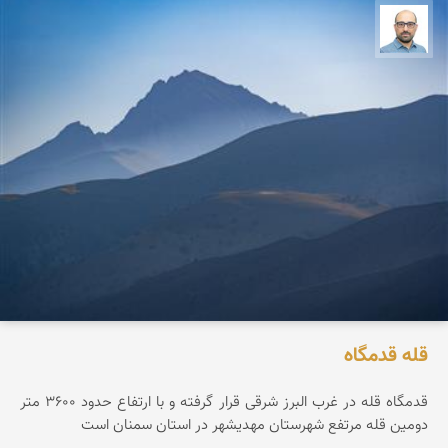
بابک ارجمندی
قله قدمگاه
قدمگاه قله در غرب البرز شرقی قرار گرفته و با ارتفاع حدود ۳۶0۰ متر
دومین قله مرتفع شهرستان مهدیشهر در استان سمنان است