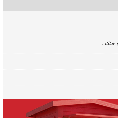
و خنک .