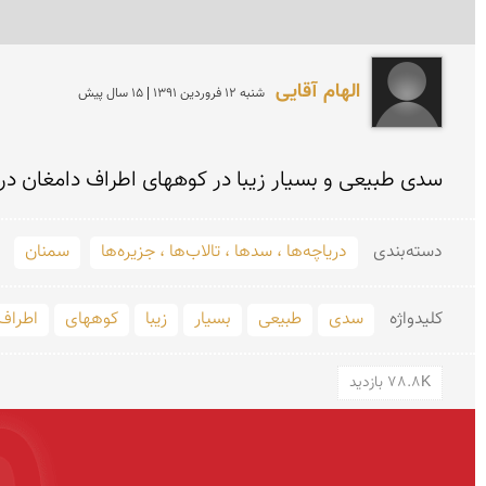
الهام آقایی
شنبه 12 فروردين 1391 | 15 سال پیش
سدی طبیعی و بسیار زیبا در کوههای اطراف دامغان در
دسته‌بندی
دریاچه‌ها ، سدها ، تالاب‌ها ، جزیره‌ها
سمنان
کلید‌واژه
سدی
طبیعی
بسیار
زیبا
کوههای
اطراف
78.8K بازدید