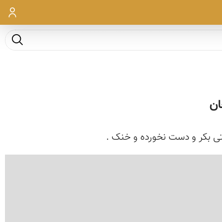
ورود
جست و ج
ان
تی بکر و دست نخورده و خنک .