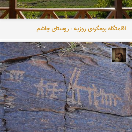
اقامتگاه بومگردی روزیه - روستای چاشم
پروین هاوش