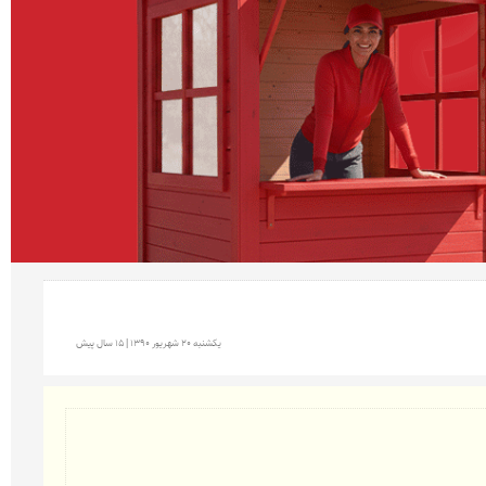
يكشنبه 20 شهريور 1390 | 15 سال پیش