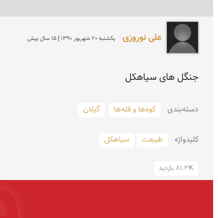
علی نوروزی
يكشنبه 20 شهريور 1390 | 15 سال پیش
جنگل های سیاهكل 
دسته‌بندی
کوه‌ها و قله‌ها
گیلان
کلید‌واژه
طبیعت
سیاهكل
81.3K بازدید