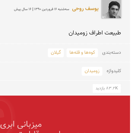
یوسف روحی
سه‌شنبه 16 فروردين 1390 | 16 سال پیش
طبیعت اطراف زومیدان
دسته‌بندی
کوه‌ها و قله‌ها
گیلان
کلید‌واژه
زومیدان
83.2K بازدید