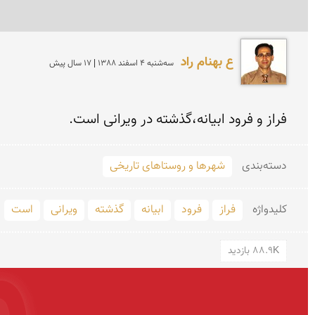
ع بهنام راد
سه‌شنبه 4 اسفند 1388 | 17 سال پیش
فراز و فرود ابیانه،گذشته در ویرانی است.
دسته‌بندی
شهرها و روستاهای تاریخی
کلید‌واژه
فراز
فرود
ابیانه
گذشته
ویرانی
است
88.9K بازدید