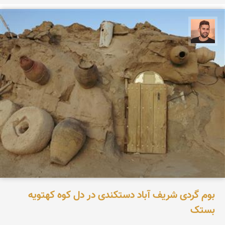
ابراهیم رفیعی
بوم گردی شریف آباد دستکندی در دل کوه کهتویه
بستک