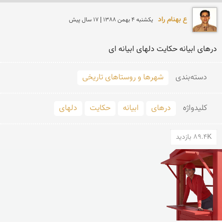
ع بهنام راد
يكشنبه 4 بهمن 1388 | 17 سال پیش
درهای ابیانه حکایت دلهای ابیانه ای
دسته‌بندی
شهرها و روستاهای تاریخی
کلید‌واژه
درهای
ابیانه
حکایت
دلهای
89.4K بازدید