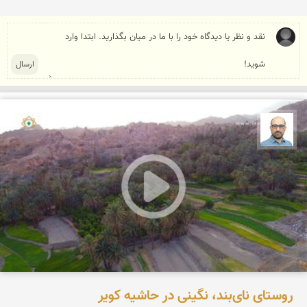
بابک ارجمندی
روستای نای‌بند، نگینی در حاشیه کویر