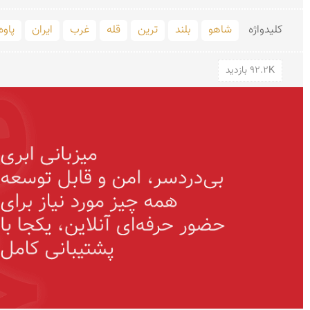
کلید‌واژه
شاهو
بلند
ترین
قله
غرب
ایران
پاوه
92.2K بازدید