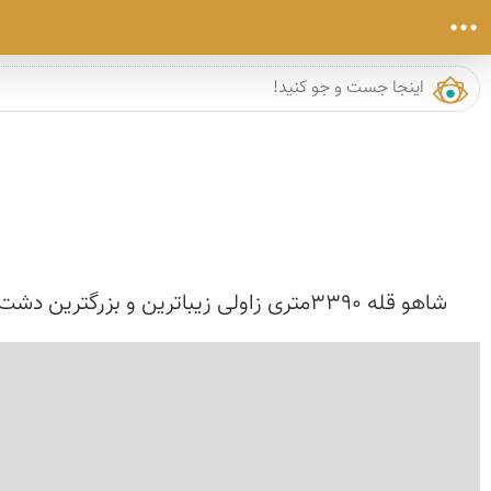
شاهو قله 3390متری زاولی زیباترین و بزرگترین دشت پیاز که در ارتفاع 3000متری قراردارد از زیبایی های طبیعی این کوه می باشد چشمه های پر آب غارهای کوچک ...