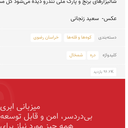
عکس-  سعید زنجانی
دسته‌بندی
کوه‌ها و قله‌ها
خراسان رضوی
کلید‌واژه
دره
شمخال
96.2K بازدید