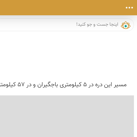
مسیر این دره در 5 کیلومتری باجگیران و در 57 کیلومتری شمال غرب درگز ارتفاع سرچشمه 2000 متر و طول آن 7 کیلومتر می‌باشد. مسیر این دره کال شمخال و از ده آ...