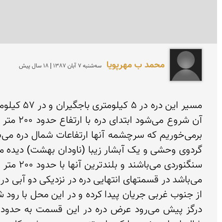
محمد ب مهرپويا
سه‌شنبه 7 آبان 1387 | 18 سال پیش