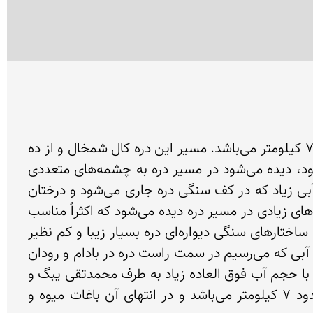
مسیر این دره در 5 کیلومتری باجگیران و در 57 کیلومتری شمال غرب درگز ارتفاع سرچشمه 2000 متر و طول آن 7 کیلومتر می‌باشد. مسیر این دره کال شمخال و از ده 
آن شروع می‌شود ابتدای دره با ارتفاع حدود 200 متر و آب محدود و عرض متوسط 10 متر، دیواره‌ای صخره‌ای عمود، دیده می‌شود در مسیر دره به چشمه‌های متعددی 
برمی‌خوریم که سرچشمه آنها ارتفاعات شمال دره می‌باشد در این قسمت عمق دره به حدود 300 متر و با حجم آبی زیاد که در کف سنگی دره جاری می‌شود و درختان 
گردوی وحشی و یک آبشار زیبا (ناودان بهشت) دیده می‌شود. آبی رود شمخال بسیار زلال و گوارا می‌باشد، دیواره‌های زیادی در مسیر دره دیده می‌شود که اکثراً مناسب 
سنگنوردی می‌باشند و بلندترین آنها با حدود 200 متر ارتفاع به نام دیواره پنیری شمخال مشهور می‌باشد مناظر و ساختارهای سنگی دیواره‌ای دره بسیار زیبا و کم نظیر 
می‌باشد در قسمتهای انتهایی دره در نزدیکی دو آبی درونگر عرض رده به حداقل می‌رسد و کاملاً عمود می‌باشد و دو آبی که می‌رسیم در سمت راست دره در بادام و رودان 
از جنوب غربی جریان پیدا کرده و در این محل با رود شمخال تداخل پیدا می‌کند و رود دورنگر را تشکیل می‌دهد و با حجم آب فوق العاده زیاد به طرف محمدتقی یبگ و 
درگز پیش می‌رود عرض دره در این قسمت به حدود 100 متر می‌رسد و طول آن تا حاشیه جاده درگز مشهد حدود 7 کیلومتر می‌باشد و در انتهای آن باغات میوه و 