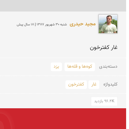
مجید حیدری
شنبه 30 شهريور 1387 | 18 سال پیش
غار كفترخون
دسته‌بندی
کوه‌ها و قله‌ها
یزد
کلید‌واژه
غار
کفترخون
96.4K بازدید