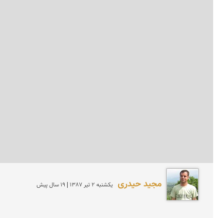
مجید حیدری
يكشنبه 2 تير 1387 | 19 سال پیش