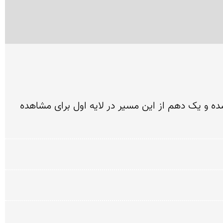
غار بی نظیر کتله خور با 30 میلیون سال قدمت و 30 کیلومتر درازا در 7 لایه که تنها 13 کیلومتر از آن پیموده شده و یک دهم از این مسیر در لایه اول برای مشاهده 