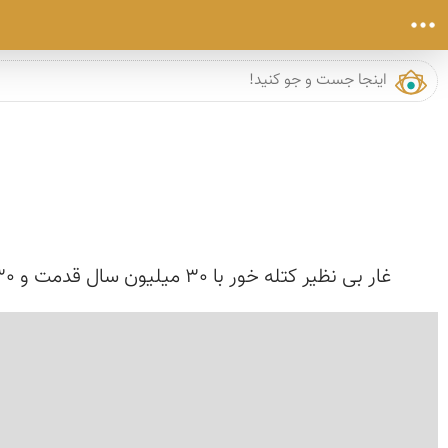
غار بی نظیر کتله خور با 30 میلیون سال قدمت و 30 کیلومتر درازا در 7 لایه که تنها 13 کیلومتر از آن پیموده شده و یک دهم از این مسیر در لایه اول برای مشاه...