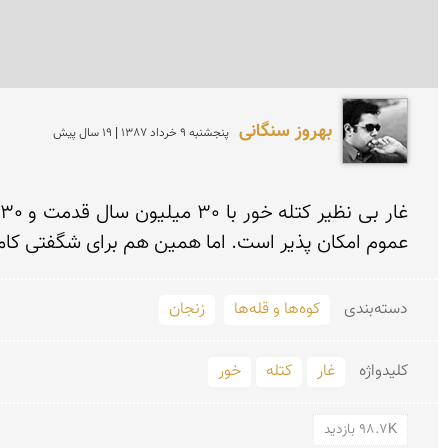
بهروز سنگانی
پنجشنبه 9 خرداد 1387 | 19 سال پیش
عموم امکان پذیر است. اما همین هم برای شگفتی کا
دسته‌بندی
کوه‌ها و قله‌ها
زنجان
کلید‌واژه
غار
کتله
خور
98.7K بازدید