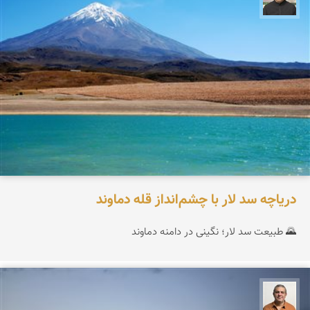
دریاچه سد لار با چشم‌انداز قله دماوند
🌄 طبیعت سد لار؛ نگینی در دامنه دماوند
مجید حمیدا