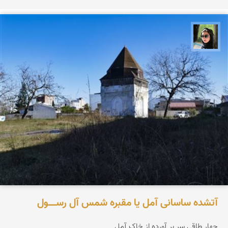
سپیده اصلان
آتشده ساسانی آمل یا مقبره شمس آل‌ رســـــول
چهار طاقی سر بر آورده از خاک آمل