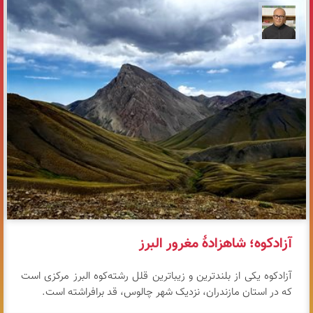
مازیار ذاکری
آزادکوه؛ شاهزادهٔ مغرور البرز
آزادکوه یکی از بلندترین و زیباترین قلل رشته‌کوه البرز مرکزی است
که در استان مازندران، نزدیک شهر چالوس، قد برافراشته است.