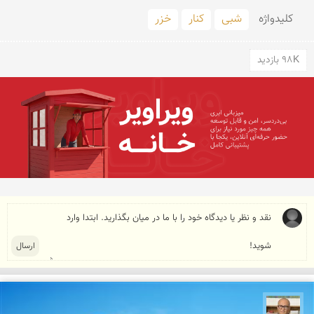
کلید‌واژه
شبی
کنار
خزر
98K بازدید
مازیار ذاکری