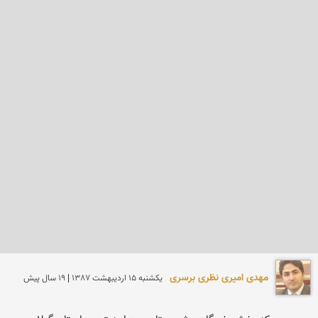
مهدی امیری نظری برسری
يكشنبه 15 ارديبهشت 1387 | 19 سال پیش