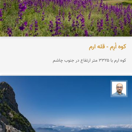
کوه اُرِم - قله ارم
کوه ارم با ۳۳۲۵ متر ارتفاع در جنوب چاشم
بابک ارجمندی