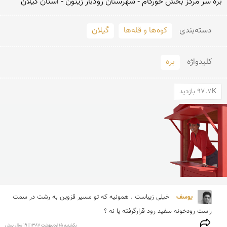
بره سر مركز بخش خورگام - شهرستان رودبار زیتون - استان گیلان
دسته‌بندی
کوه‌ها و قله‌ها
گیلان
کلید‌واژه
بره
97.7K بازدید
یوسف 
خیلی زیباست . همونیه که تو مسیر قزوین به رشت در سمت 
راست رودخونه سفید رود قرارگرفته یا نه ؟
يكشنبه 15 ارديبهشت 1387 | 19 سال پیش