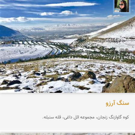
سپیده اصلان
سنگ آرزو
کوه گاوازنگ زنجان، مجموعه ائل داغی، قله سنبله.