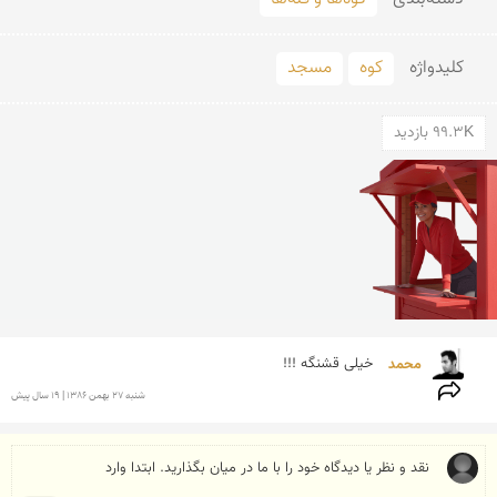
کلید‌واژه
کوه
مسجد
99.3K بازدید
محمد 
خیلی قشنگه !!!
شنبه 27 بهمن 1386 | 19 سال پیش