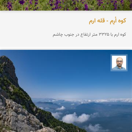
کوه اُرِم - قله ارم
کوه ارم با ۳۳۲۵ متر ارتفاع در جنوب چاشم
بابک ارجمندی