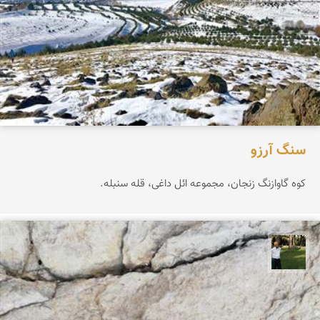
سنگ آرزو
کوه گاوازنگ زنجان، مجموعه ائل داغی، قله سنبله.
عبدل شعبانی