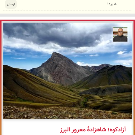
مازیار ذاکری
آزادکوه؛ شاهزادهٔ مغرور البرز