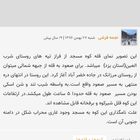
نجمه فرشی
شنبه 27 بهمن 1386 | 19 سال پیش
این تصویر نمای قله کوه مسجد از فراز تپه های روستای شرب 
العین(استان یزد)  میباشد. برای صعود به قله از جبهه شمالی میتوان 
از روستای مرزانک در جاده خضر آباد آغاز کرد. این روستا در انتهای دره 
منتهی به مسیر صعود واقع است.به واسطه شیب تند و شن اسکی 
بودن مسیر  صعود به قله حدودا 5 ساعت طول میکشد.در ارتفاعات 
علت نامگذاری این کوه به مسجد وجود غاری محراب شکل در دامنه 
جنوبی آن است.

دسته‌بندی
کوه‌ها و قله‌ها