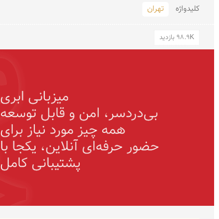
کلید‌واژه
تهران
98.9K بازدید