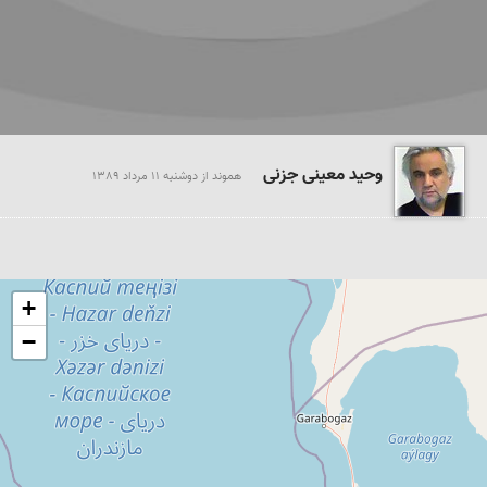
وحید معینی جزنی
هموند از دوشنبه 11 مرداد 1389
+
−