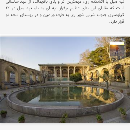
تپه ميل يا آتشكده ری، مهمترين اثر و بنای باقيمانده از عهد ساسانی
است كه بقايای اين بنای عظيم برفراز تپه ای به نام تپه ميل در 12
كيلومتری جنوب شرقی شهر ری به طرف ورامين و در روستای قلعه نو
قرار دارد.
مهدی مخلصیان