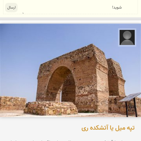
علیرضا کورش لی
تپه میل یا آتشکده ری