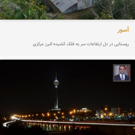
آسور
روستایی در دل ارتفاعات سر به فلک کشیده البرز مرکزی
نادر چقاجردی