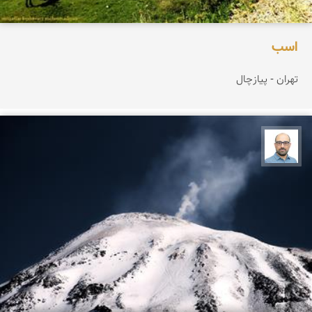
اسب
تهران - پیازچال
بابک ارجمندی