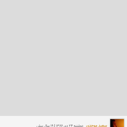
سعید موحدی
دوشنبه 24 دی 1386 | 19 سال پیش