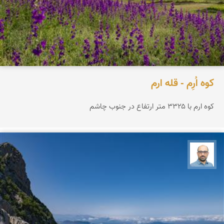
کوه اُرِم - قله ارم
کوه ارم با ۳۳۲۵ متر ارتفاع در جنوب چاشم
بابک ارجمندی