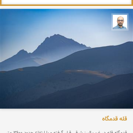
بابک ارجمندی
قله قدمگاه
قدمگاه قله در غرب البرز شرقی قرار گرفته و با ارتفاع حدود ۳۶0۰ متر