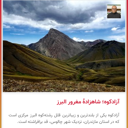
مازیار ذاکری
آزادکوه؛ شاهزادهٔ مغرور البرز
آزادکوه یکی از بلندترین و زیباترین قلل رشته‌کوه البرز مرکزی است
که در استان مازندران، نزدیک شهر چالوس، قد برافراشته است.