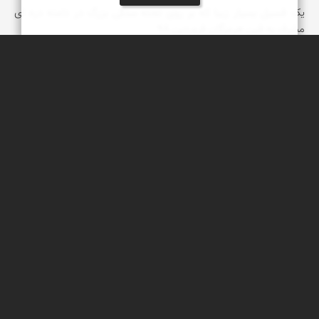
یک فسیل بسیار زیبا که بر روی تخته سنگی بزرگ در دامنه دره ای
مشرف به فین هرمزگان فروردین 98
عبدل شعبانی