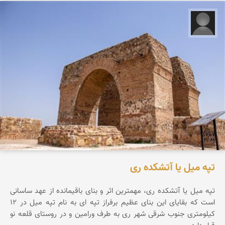
علیرضا کورش لی
تپه میل یا آتشکده ری
تپه ميل يا آتشكده ری، مهمترين اثر و بنای باقيمانده از عهد ساسانی
است كه بقايای اين بنای عظيم برفراز تپه ای به نام تپه ميل در 12
كيلومتری جنوب شرقی شهر ری به طرف ورامين و در روستای قلعه نو