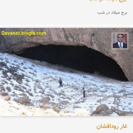
برج میلاد در شب
نادر چقاجردی
غار رودافشان