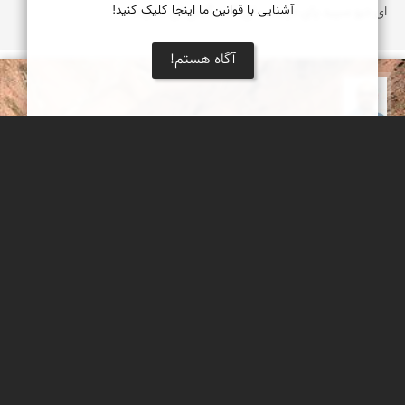
آشنایی با قوانین ما اینجا کلیک کنید!
ای دیو سپید پای در بند ، ای گنبد گیتی ای دماوند
آگاه هستم!
بابک ارجمندی
به یاد شهیدان راه طبیعت
یکی از عزیزان محیط بان منطقه حفاظت شده لار