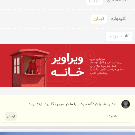
دسته‌بندی
تهران
کلید‌واژه
تهران
101.1K بازدید