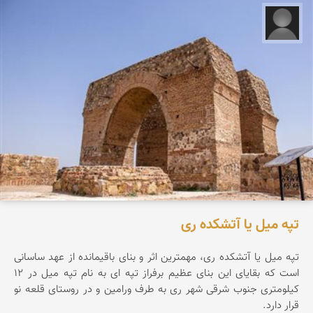
علیرضا کورش لی
تپه میل یا آتشکده ری
تپه ميل يا آتشكده ری، مهمترين اثر و بنای باقيمانده از عهد ساسانی
است كه بقايای اين بنای عظيم برفراز تپه ای به نام تپه ميل در 12
كيلومتری جنوب شرقی شهر ری به طرف ورامين و در روستای قلعه نو
قرار دارد.