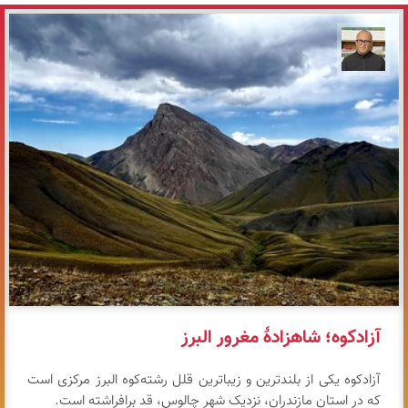
مازیار ذاکری
آزادکوه؛ شاهزادهٔ مغرور البرز
آزادکوه یکی از بلندترین و زیباترین قلل رشته‌کوه البرز مرکزی است
که در استان مازندران، نزدیک شهر چالوس، قد برافراشته است.