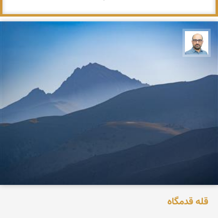
بابک ارجمندی
قله قدمگاه