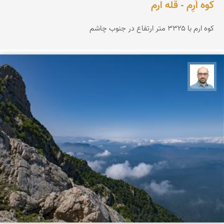
کوه اُرِم - قله ارم
کوه ارم با ۳۳۲۵ متر ارتفاع در جنوب چاشم
بابک ارجمندی