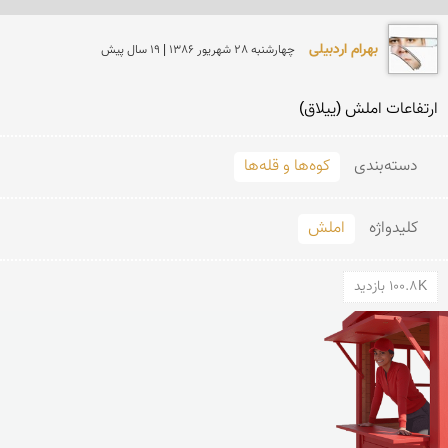
بهرام اردبیلی
چهارشنبه 28 شهريور 1386 | 19 سال پیش
ارتفاعات املش (ییلاق)
دسته‌بندی
کوه‌ها و قله‌ها
کلید‌واژه
املش
100.8K بازدید