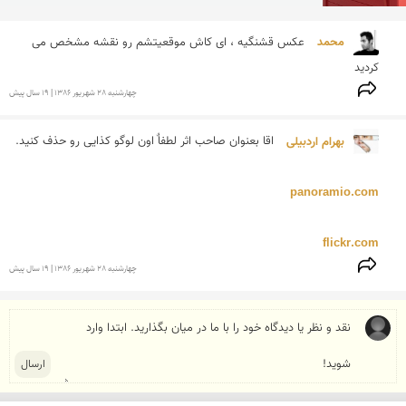
محمد 
عكس قشنگیه ، ای كاش موقعیتشم رو نقشه مشخص می 
كردید
چهارشنبه 28 شهريور 1386 | 19 سال پیش
بهرام اردبیلی 
panoramio.com
flickr.com
چهارشنبه 28 شهريور 1386 | 19 سال پیش