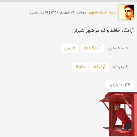
سید احمد نحوی
دوشنبه 26 شهريور 1386 | 19 سال پیش
آرامگاه حافظ واقع در شهر شیراز
دسته‌بندی
آرامگاه‌ها
فارس
کلید‌واژه
آرامگاه
حافظ
101.3K بازدید