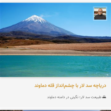
مازیار ذاکری
دریاچه سد لار با چشم‌انداز قله دماوند
🌄 طبیعت سد لار؛ نگینی در دامنه دماوند