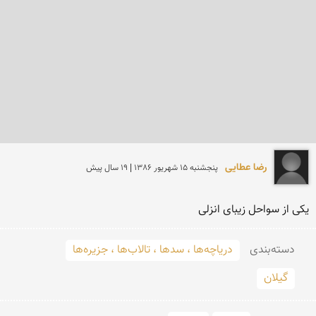
رضا عطایی
پنجشنبه 15 شهريور 1386 | 19 سال پیش
یكی از سواحل زیبای انزلی
دسته‌بندی
دریاچه‌ها ، سدها ، تالاب‌ها ، جزیره‌ها
گیلان