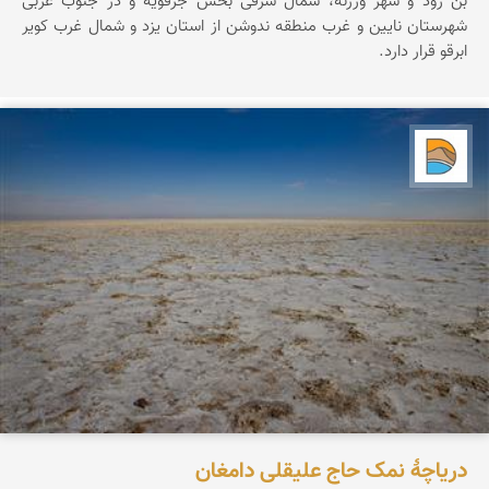
بن رود و شهر ورزنه، شمال شرقی بخش جرقویه و در جنوب غربی
شهرستان نایین و غرب منطقه ندوشن از استان یزد و شمال غرب کویر
ابرقو قرار دارد.
دریاچه کویر
دریاچۀ نمک حاج علیقلی دامغان