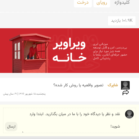
کلید‌واژه
رویای
درخت
101.9K بازدید
شاپرک 
تصویر واقعیه یا روش كار شده؟
پنجشنبه 15 شهريور 1386 | 19 سال پیش