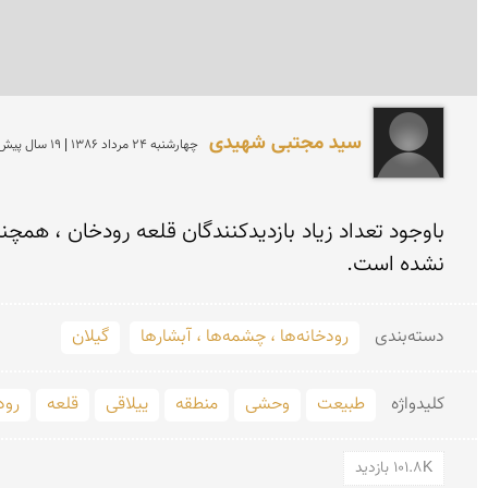
سید مجتبی شهیدی
چهارشنبه 24 مرداد 1386 | 19 سال پیش
نشده است.
دسته‌بندی
رودخانه‌ها ، چشمه‌ها ، آبشارها
گیلان
کلید‌واژه
طبیعت
وحشی
منطقه
ییلاقی
قلعه
رود
101.8K بازدید