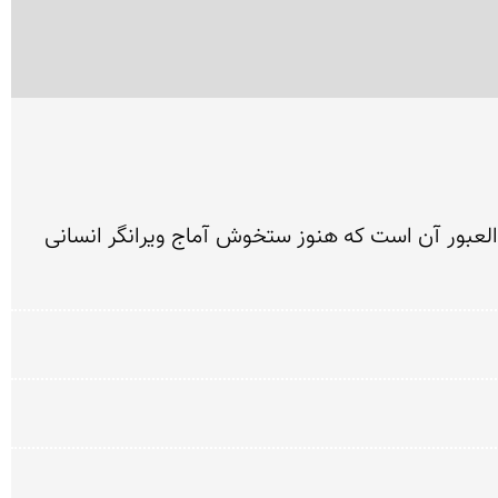
باوجود تعداد زیاد بازدیدكنندگان قلعه رودخان ، همچنان از طبیعت بكری برخوردار است. شاید بعلت مسیر صعب العبور آن است كه هنوز ستخوش آماج ویرانگر انسانی 