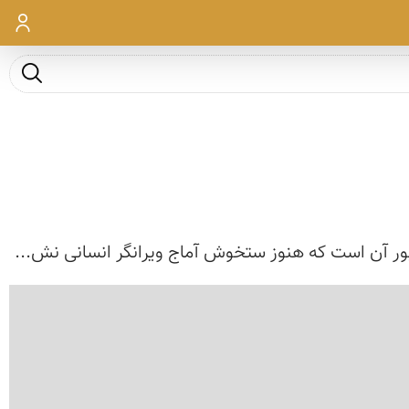
ورود
جست و ج
بور آن است كه هنوز ستخوش آماج ویرانگر انسانی نش...