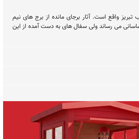
قلعه ضحاك یا داش قلعه در 28 كیلومتری عجب شیر در ساحل شرقی دریاچه ارومیه و در 95 كیلومتری جنوب تبریز واقع است. آثار برجای مانده از برج های نیم 
استوانه ای به نام دروازه ی قلعه و پوشش دیوارها كه از سنگ های مكعب مستطیی است ، قدمت آن را تا دوره ساسانی می رساند ولی سفال های به دست آمده از این 