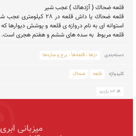
قلعه مربوط  به سده های ششم و هفتم هجری است.
دسته‌بندی
دژها ، قلعه‌ها ، برج و مناره‌ها
کلید‌واژه
قلعه
ضحاک
102.1K بازدید