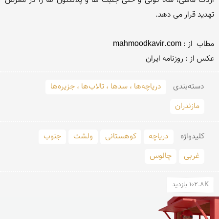
اردك ماهی، شاه كولی و حتی جلبك ها و پلانگتون ها را در معرض 
عكس از : روزنامه ایران

دسته‌بندی
دریاچه‌ها ، سدها ، تالاب‌ها ، جزیره‌ها
مازندران
کلید‌واژه
دریاچه
کوهستانی
ولشت
جنوب
غربی
چالوس
102.8K بازدید