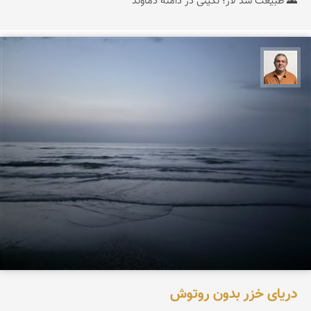
🌄 طبیعت سد لار؛ نگینی در دامنه دماوند
مجید حمیدا
دریای خزر بدون روتوش