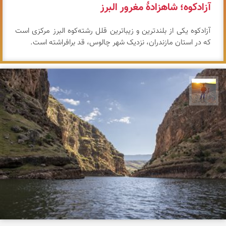
آزادکوه؛ شاهزادهٔ مغرور البرز
آزادکوه یکی از بلندترین و زیباترین قلل رشته‌کوه البرز مرکزی است
که در استان مازندران، نزدیک شهر چالوس، قد برافراشته است.
مهدی مخلصیان