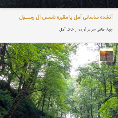
آتشده ساسانی آمل یا مقبره شمس آل‌ رســـــول
چهار طاقی سر بر آورده از خاک آمل
مهدی مخلصیان