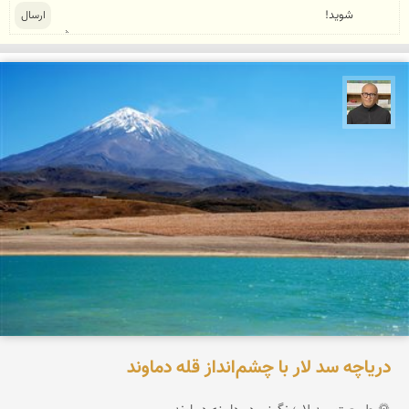
مازیار ذاکری
دریاچه سد لار با چشم‌انداز قله دماوند