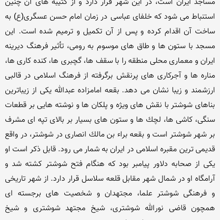
مساجد ایران است، در این شهر قرار دارد و از كتیبه های آن چنین 
استنباط می شود كه خلفای عباسی در زمان امام حسن عسگری(ع) به 
ساخت آن اقدام كرده و پس از آن تكمیل و ترمیم شده است. این 
مسجد با ستون ها و طاق های موسوم به رومی، تأثیر فرهنگ دیرینه 
ایران و معماری محلی منطقه را با سقف ها، گچبری ها، كنده كاری ها، 
مناره ها و آجركاری های پرنقش برگرفته از فرهنگ اسلامی در قالبی 
ارزشمند و زیبا نشان می دهد. بقعه امامزاده عبدالله یكی از زیباترین 
بناهای شوشتر با نقش های ویژه و پلكان ها و نوشته هایی بر قطعات 
سنگی، كاشی ها، لچك ها و ستون های بسیار بر بالای تپه ای مشرف 
بر شهر شوشتر است و بقعه براء بن مالك انصاری در شوشتر، در واقع 
قدیمی ترین مقبره اسلامی در ایران به شمار می رود. قابل ذكر است او 
یكی از صحابه دلاور پیامبر بود كه هنگام فتح شوشتر كشته شد و 
آرامگاه او در شمال شهر مقابل قلعه سلاسل قرار دارد. از شهر تاریخی 
و فرهنگی شوشتر علما، مجتهدان و شخصیت های برجسته ای 
همچون قاضی نورالله شوشتری، شیخ مجتهد شوشتری و شیخ 