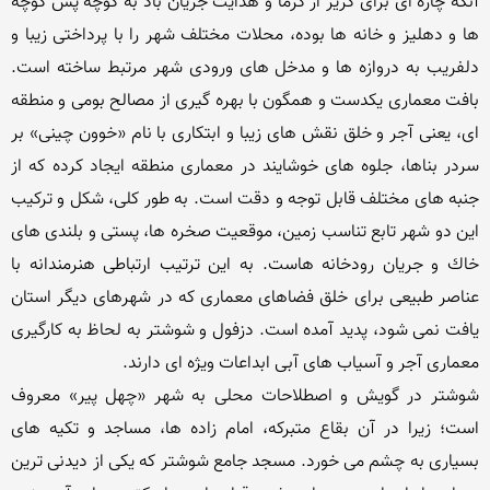
آنكه چاره ای برای گریز از گرما و هدایت جریان باد به كوچه پس كوچه 
ها و دهلیز و خانه ها بوده، محلات مختلف شهر را با پرداختی زیبا و 
دلفریب به دروازه ها و مدخل های ورودی شهر مرتبط ساخته است. 
بافت معماری یكدست و همگون با بهره گیری از مصالح بومی و منطقه 
ای، یعنی آجر و خلق نقش های زیبا و ابتكاری با نام «خوون چینی» بر 
سردر بناها، جلوه های خوشایند در معماری منطقه ایجاد كرده كه از 
جنبه های مختلف قابل توجه و دقت است. به طور كلی، شكل و تركیب 
این دو شهر تابع تناسب زمین، موقعیت صخره ها، پستی و بلندی های 
خاك و جریان رودخانه هاست. به این ترتیب ارتباطی هنرمندانه با 
عناصر طبیعی برای خلق فضاهای معماری كه در شهرهای دیگر استان 
یافت نمی شود، پدید آمده است. دزفول و شوشتر به لحاظ به كارگیری 
شوشتر در گویش و اصطلاحات محلی به شهر «چهل پیر» معروف 
است؛ زیرا در آن بقاع متبركه، امام زاده ها، مساجد و تكیه های 
بسیاری به چشم می خورد. مسجد جامع شوشتر كه یكی از دیدنی ترین 