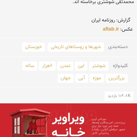
 عكس: 
aftab.ir
دسته‌بندی
شهرها و روستاهای تاریخی
خوزستان
کلید‌واژه
شوشتر
این
تمدن
6هزار
ساله
بزرگترین
موزه
آبی
جهان
104.8K بازدید