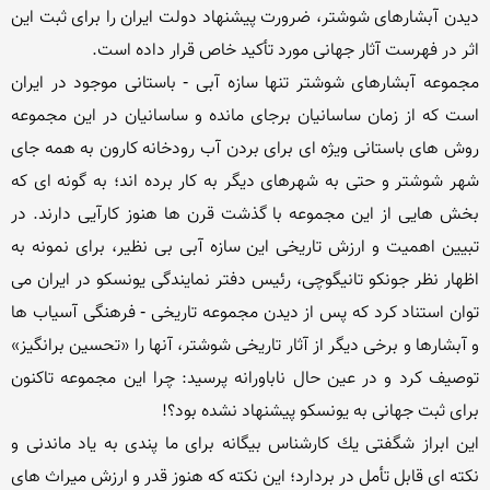
دیدن آبشارهای شوشتر، ضرورت پیشنهاد دولت ایران را برای ثبت این 
مجموعه آبشارهای شوشتر تنها سازه آبی - باستانی موجود در ایران 
است كه از زمان ساسانیان برجای مانده و ساسانیان در این مجموعه 
روش های باستانی ویژه ای برای بردن آب رودخانه كارون به همه جای 
شهر شوشتر و حتی به شهرهای دیگر به كار برده اند؛ به گونه ای كه 
بخش هایی از این مجموعه با گذشت قرن ها هنوز كارآیی دارند. در 
تبیین اهمیت و ارزش تاریخی این سازه آبی بی نظیر، برای نمونه به 
اظهار نظر جونكو تانیگوچی، رئیس دفتر نمایندگی یونسكو در ایران می 
توان استناد كرد كه پس از دیدن مجموعه تاریخی - فرهنگی آسیاب ها 
و آبشارها و برخی دیگر از آثار تاریخی شوشتر، آنها را «تحسین برانگیز» 
توصیف كرد و در عین حال ناباورانه پرسید: چرا این مجموعه تاكنون 
این ابراز شگفتی یك كارشناس بیگانه برای ما پندی به یاد ماندنی و 
نكته ای قابل تأمل در بردارد؛ این نكته كه هنوز قدر و ارزش میراث های 