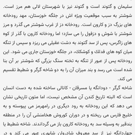
سلیمان و گتوند است و گتوند نیز با شهرستان لالی هم مرز است. 
شوشتر به سبب موقعیت ویژه اش در جلگه خوزستان، مهد رودخانه 
های بزرگ دز و كارون است. رودخانه دز از غرب شوشتر می گذرد و مرز 
شوشتر با شوش و دزفول را می سازد؛ اما رودخانه كارون با گذر از كوه 
های زاگرس، پس از سد گتوند به دشت عقیلی می ریزد و سپس از تنگه 
میان كوه های فدلك و كوشكك، در جلگه خوزستان جاری می شود. این 
رودخانه پس از عبور از تنگه به تخته سنگ بزرگی كه شوشتر بر آن بنا 
شده است می رسد و بند میزان آن را به دو شاخه گرگر و شطیط تقسیم 
شاخه گرگر - دودانگه یا مسرقان - كانالی ساخته شده به دست انسان 
است كه البته تاریخ كندن آن مشخص نیست، اما متون تاریخی نشان 
می دهد كه این رودخانه به رود دیگری در رامهرمز می پیوسته و به 
خلیج فارس می ریخته و در دوران كوروش هخامنشی آن را در منطقه 
بندقیر به وسیله سد به رودخانه كارون باز می گرداندند. شاخه شطیط یا 
چهاردانگه نیز از سد معروف شادروان شاپوری عبور می كند و در 