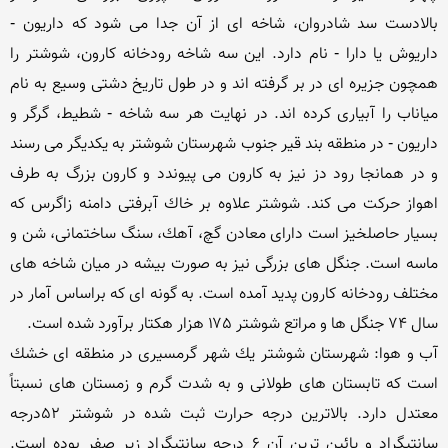
بالادست سد شادروان، شاخه ای از آن جدا می شود كه داریون - 
داریوش یا دارا - نام دارد. این سه شاخه رودخانه كارون، شوشتر را 
همچون جزیره ای در بر گرفته اند و در طول تاریخ دشتی وسیع به نام 
میاناب را آبیاری كرده اند. در نهایت هر سه شاخه - شطیط، گرگر و 
داریون - در منطقه بند قیر جنوب شهرستان شوشتر به یكدیگر می رسند 
و در همانجا رود دز نیز به كارون می پیوندد و كارون بزرگ به طرف 
اهواز حركت می كند. شوشتر علاوه بر خاك آبرفتی دامنه زاگرس كه 
بسیار حاصلخیز است دارای معادن گچ، آهك، سنگ ساختمانی، شن و 
ماسه است. جنگل های بزرگی نیز به صورت بیشه در میان شاخه های 
مختلف رودخانه كارون پدید آمده است. به گونه ای كه براساس آمار در 
آب و هوا: شهرستان شوشتر یك شهر گرمسیری در منطقه ای خشك 
است كه تابستان های طولانی و به شدت گرم و زمستان های نسبتاً 
معتدل دارد. بالاترین درجه حرارت ثبت شده در شوشتر ۵۲درجه 
سانتیگراد و پائین ترین آن ۶ درجه سانتیگراد زیر صفر بوده است. 