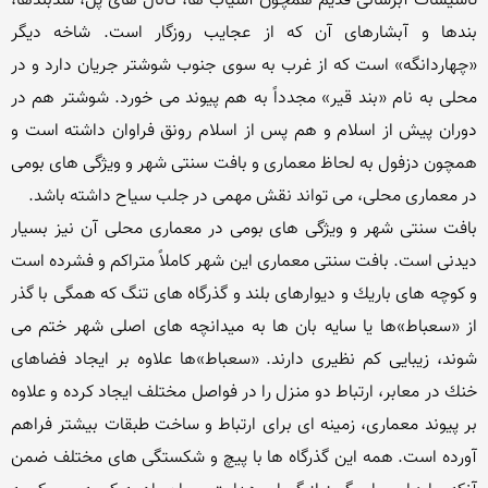
تأسیسات آبرسانی قدیم همچون آسیاب ها، كانال های پل، سدبندها، 
بندها و آبشارهای آن كه از عجایب روزگار است. شاخه دیگر 
«چهاردانگه» است كه از غرب به سوی جنوب شوشتر جریان دارد و در 
محلی به نام «بند قیر» مجدداً به هم پیوند می خورد. شوشتر هم در 
دوران پیش از اسلام و هم پس از اسلام رونق فراوان داشته است و 
همچون دزفول به لحاظ معماری و بافت سنتی شهر و ویژگی های بومی 
بافت سنتی شهر و ویژگی های بومی در معماری محلی آن نیز بسیار 
دیدنی است. بافت سنتی معماری این شهر كاملاً متراكم و فشرده است 
و كوچه های باریك و دیوارهای بلند و گذرگاه های تنگ كه همگی با گذر 
از «سعباط»ها یا سایه بان ها به میدانچه های اصلی شهر ختم می 
شوند، زیبایی كم نظیری دارند. «سعباط»ها علاوه بر ایجاد فضاهای 
خنك در معابر، ارتباط دو منزل را در فواصل مختلف ایجاد كرده و علاوه 
بر پیوند معماری، زمینه ای برای ارتباط و ساخت طبقات بیشتر فراهم 
آورده است. همه این گذرگاه ها با پیچ و شكستگی های مختلف ضمن 