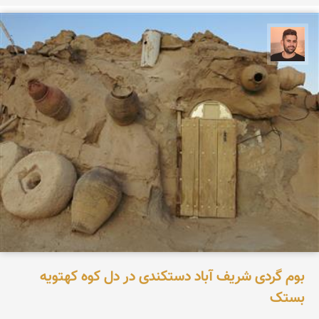
ابراهیم رفیعی
بوم گردی شریف آباد دستکندی در دل کوه کهتویه
بستک