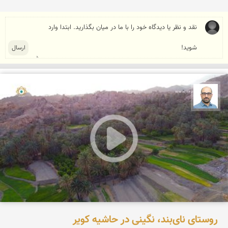
بابک ارجمندی
روستای نای‌بند، نگینی در حاشیه کویر