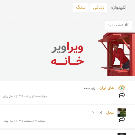
کلید‌واژه
زندگی
سنگ
58.1K بازدید
نمای ایران 
زیباست
چهارشنبه 15 ارديبهشت 1395 | 11 سال پیش
عبدل 
زیباست
دوشنبه 20 ارديبهشت 1395 | 11 سال پیش