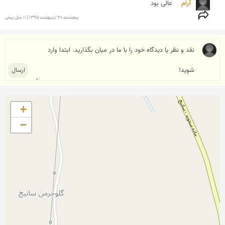
آرام  
عالی بود
پنجشنبه 30 ارديبهشت 1395 | 11 سال پیش
+
−