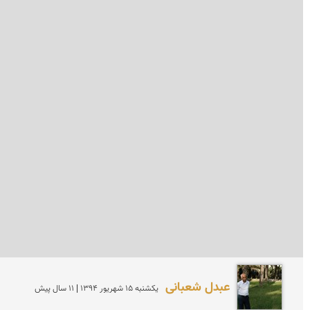
عبدل شعبانی
يكشنبه 15 شهريور 1394 | 11 سال پیش