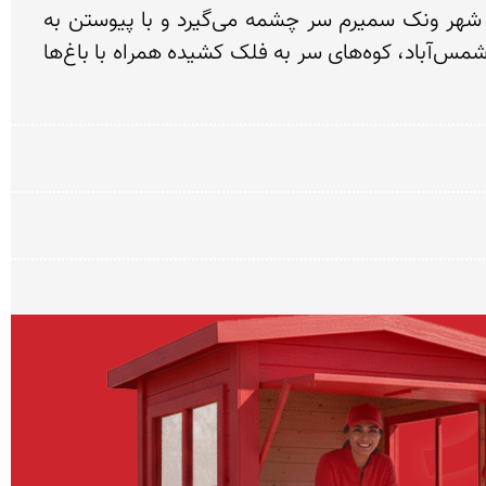
سمیرم قرار دارد.  این چشمه از ارتفاعات کوه دالان که بزرگترین قله آن دارای ارتفاع ۳۴۹۲ متر است، در غرب شهر ونک سمیرم سر چشمه می‌گیرد و با پیوستن به 
رودخانه شمس‌آباد به یکی از سرشاخه های مهم کارون تبدیل می شود. چشمه ناز، تنگ ده، تنگ دالان و منطقه شمس‌آباد، کوه‌های سر به فلک کشیده همراه با باغ‌ها 