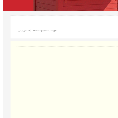
چهارشنبه 9 ارديبهشت 1394 | 12 سال پیش