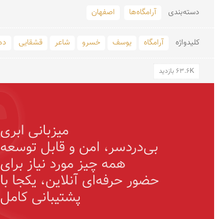
دسته‌بندی
آرامگاه‌ها
اصفهان
کلید‌واژه
آرامگاه
یوسف
خسرو
شاعر
قشقایی
ده
63.6K بازدید