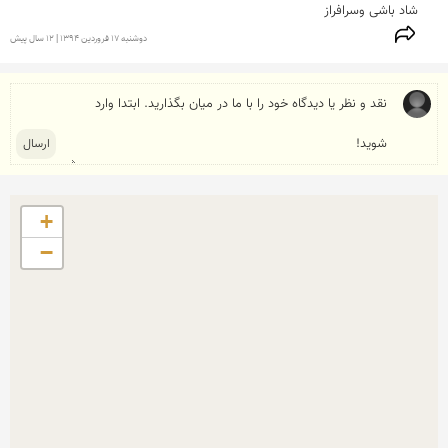
شاد باشی وسرافراز
دوشنبه 17 فروردين 1394 | 12 سال پیش
+
−