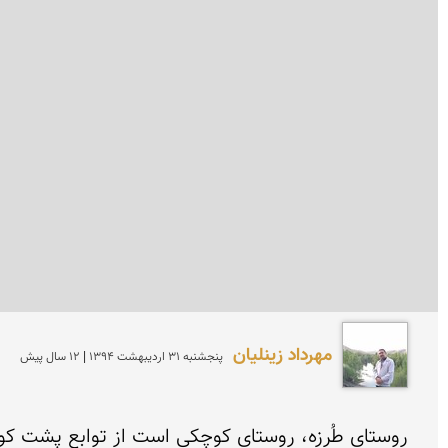
مهرداد زینلیان
پنجشنبه 31 ارديبهشت 1394 | 12 سال پیش