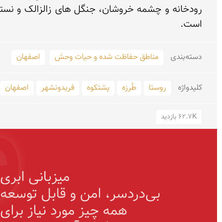
است.
دسته‌بندی
مناطق حفاظت شده و حیات وحش
اصفهان
کلید‌واژه
روستا
طُرزه
پشتکوه
فریدونشهر
اصفهان
62.7K بازدید