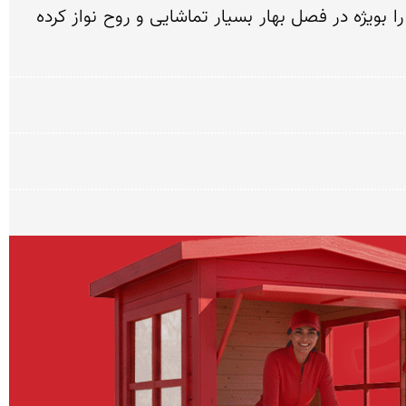
رودخانه و چشمه خروشان، جنگل های زالزالک و نسترن کوهی و مراتع سرسبز و چشم نواز، طبیعت این روستا را بویژه در فصل بهار بسیار تماشایی و روح نواز کرده 