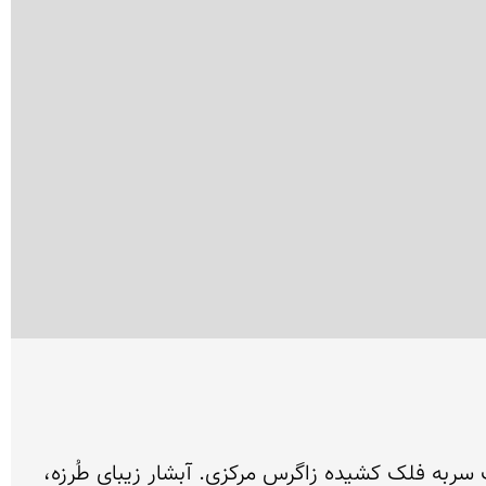
روستای طُرزه، روستای کوچکی است از توابع پشت کوه دوم فریدونشهر در غرب استان اصفهان و در دل ارتفاعات سربه فلک کشیده زاگرس مرکزی. آبشار زیبای طُرزه، 