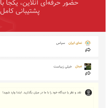
نمای ایران 
سپاس
عبدل 
خیلی زیباست