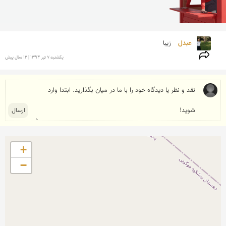
عبدل 
زیبا
يكشنبه 7 تير 1394 | 12 سال پیش
+
−